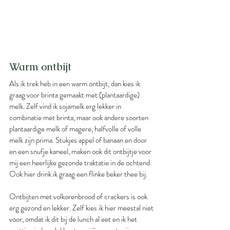
Warm ontbijt
Als ik trek heb in een warm ontbijt, dan kies ik 
graag voor brinta gemaakt met (plantaardige) 
melk. Zelf vind ik sojamelk erg lekker in 
combinatie met brinta, maar ook andere soorten 
plantaardige melk of magere, halfvolle of volle 
melk zijn prima. Stukjes appel of banaan en door 
en een snufje kaneel, maken ook dit ontbijtje voor 
mij een heerlijke gezonde traktatie in de ochtend. 
Ook hier drink ik graag een flinke beker thee bij.
Ontbijten met volkorenbrood of crackers is ook 
erg gezond en lekker. Zelf kies ik hier meestal niet 
voor, omdat ik dit bij de lunch al eet en ik het 