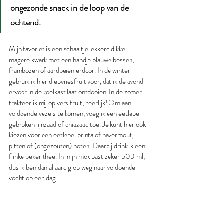
ongezonde snack in de loop van de 
ochtend. 
Mijn favoriet is een schaaltje lekkere dikke 
magere kwark met een handje blauwe bessen, 
frambozen of aardbeien erdoor. In de winter 
gebruik ik hier diepvriesfruit voor, dat ik de avond 
ervoor in de koelkast laat ontdooien. In de zomer 
trakteer ik mij op vers fruit, heerlijk! Om aan 
voldoende vezels te komen, voeg ik een eetlepel 
gebroken lijnzaad of chiazaad toe. Je kunt hier ook 
kiezen voor een eetlepel brinta of havermout, 
pitten of (ongezouten) noten. Daarbij drink ik een 
flinke beker thee. In mijn mok past zeker 500 ml, 
dus ik ben dan al aardig op weg naar voldoende 
vocht op een dag. 