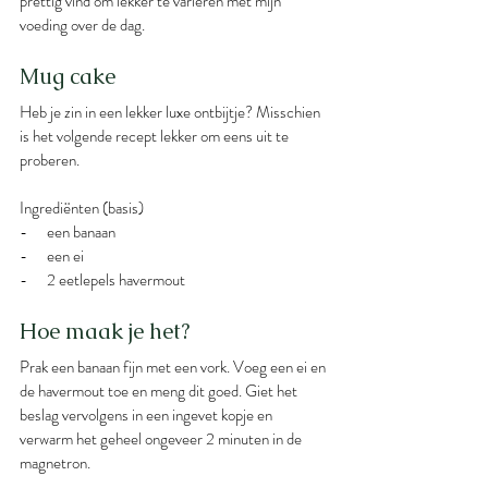
prettig vind om lekker te variëren met mijn 
voeding over de dag. 
Mug cake
Heb je zin in een lekker luxe ontbijtje? Misschien 
is het volgende recept lekker om eens uit te 
proberen.
Ingrediënten (basis)
-      een banaan
-      een ei
-      2 eetlepels havermout 
Hoe maak je het?
Prak een banaan fijn met een vork. Voeg een ei en 
de havermout toe en meng dit goed. Giet het 
beslag vervolgens in een ingevet kopje en 
verwarm het geheel ongeveer 2 minuten in de 
magnetron.