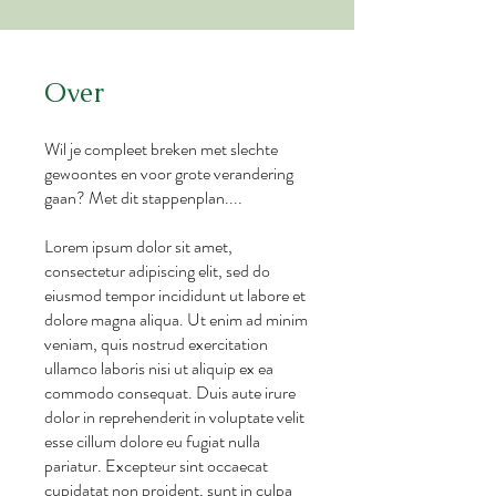
Over
Wil je compleet breken met slechte
gewoontes en voor grote verandering
gaan? Met dit stappenplan....
Lorem ipsum dolor sit amet,
consectetur adipiscing elit, sed do
eiusmod tempor incididunt ut labore et
dolore magna aliqua. Ut enim ad minim
veniam, quis nostrud exercitation
ullamco laboris nisi ut aliquip ex ea
commodo consequat. Duis aute irure
dolor in reprehenderit in voluptate velit
esse cillum dolore eu fugiat nulla
pariatur. Excepteur sint occaecat
cupidatat non proident, sunt in culpa