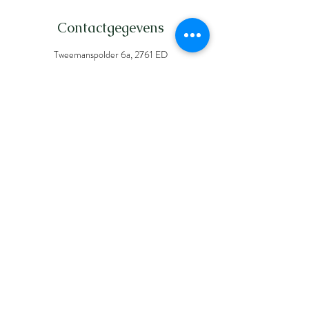
Contactgegevens
Tweemanspolder 6a, 2761 ED
Zevenhuizen, Nederland
Dunantstraat 605, 2713 TA
Zoetermeer, Nederland
Annemieke Molenaar
Diëtistenpraktijk Vitalizé
© Diëtistenpraktijk Vitalizé |