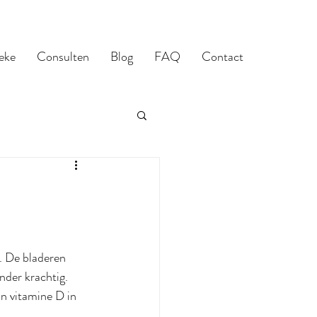
eke
Consulten
Blog
FAQ
Contact
. De bladeren 
nder krachtig. 
n vitamine D in 