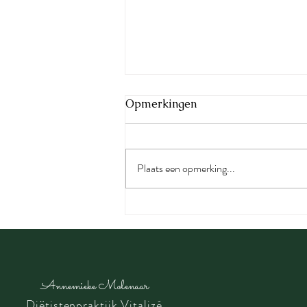
Opmerkingen
Plaats een opmerking...
Middagdip? Ga gewoon de
deur uit!
Annemieke Molenaar
Diëtistenpraktijk Vitalizé