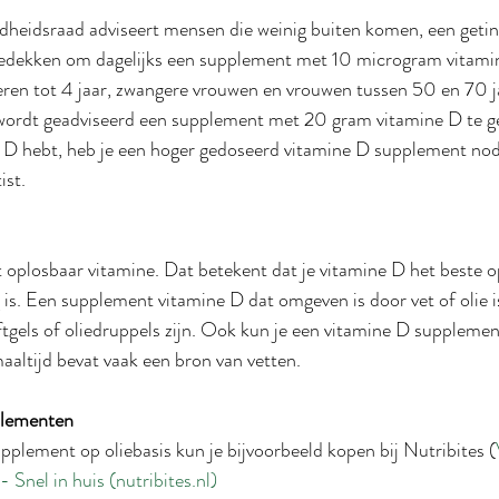
eidsraad adviseert mensen die weinig buiten komen, een getint
edekken om dagelijks een supplement met 10 microgram vitami
deren tot 4 jaar, zwangere vrouwen en vrouwen tussen 50 en 70 
wordt geadviseerd een supplement met 20 gram vitamine D te geb
e D hebt, heb je een hoger gedoseerd vitamine D supplement nod
ist.
t oplosbaar vitamine. Dat betekent dat je vitamine D het beste o
 is. Een supplement vitamine D dat omgeven is door vet of olie is
tgels of oliedruppels zijn. Ook kun je een vitamine D supplemen
altijd bevat vaak een bron van vetten.
plementen
plement op oliebasis kun je bijvoorbeeld kopen bij Nutribites (
 Snel in huis (
nutribites.nl
)